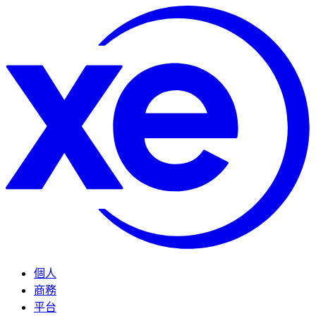
個人
商務
平台