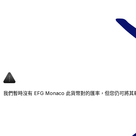
我們暫時沒有 EFG Monaco 此貨幣對的匯率，但您仍可