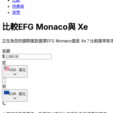
比較
供應商
貨幣
比較EFG Monaco與 Xe
正在為您的國際匯款選擇EFG Monaco還是 Xe？比較匯率
金額
$
從
USD
-
美元
到
EUR
-
歐元