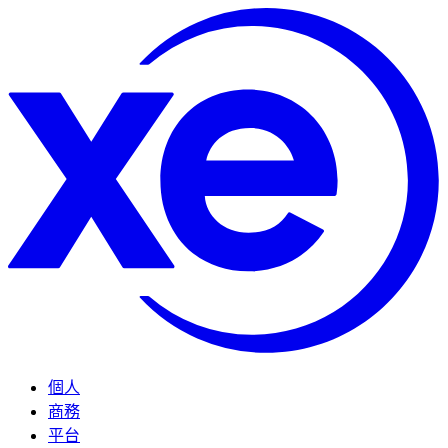
個人
商務
平台