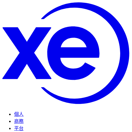
個人
商務
平台