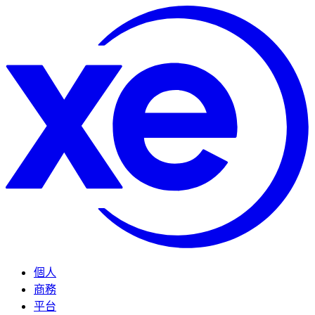
個人
商務
平台