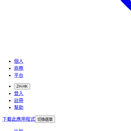
個人
商務
平台
ZH-HK
登入
註冊
幫助
下載此應用程式
切換選單