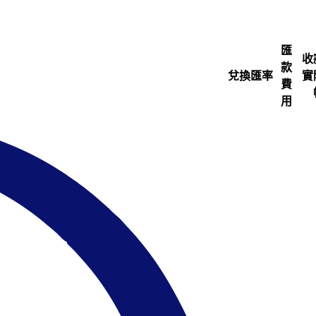
匯
收
款
兌換匯率
實
費
用