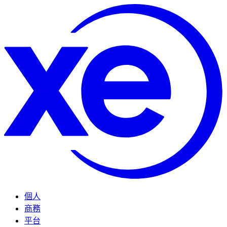
個人
商務
平台