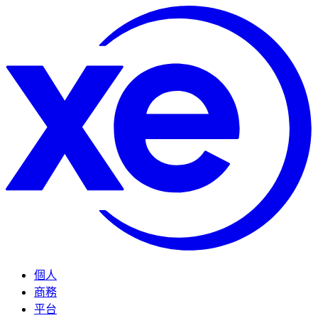
個人
商務
平台