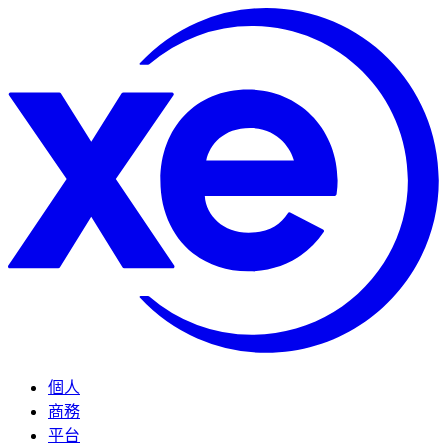
個人
商務
平台