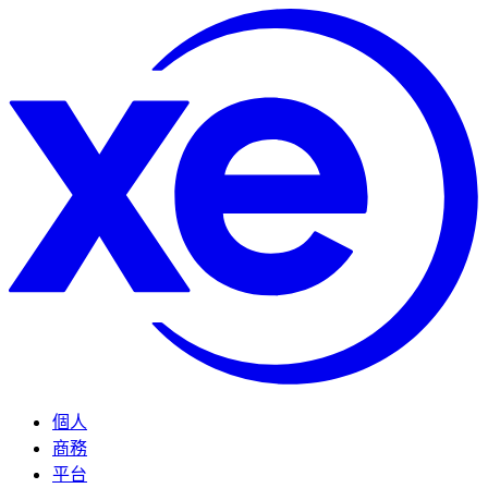
個人
商務
平台