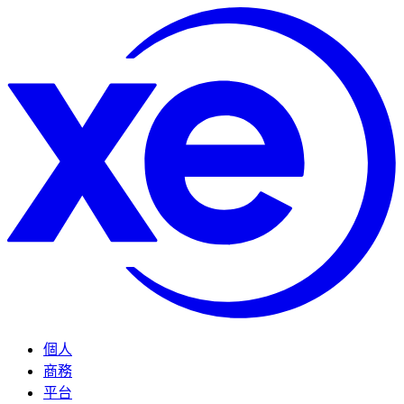
個人
商務
平台