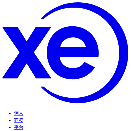
個人
商務
平台