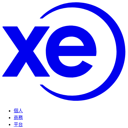
個人
商務
平台