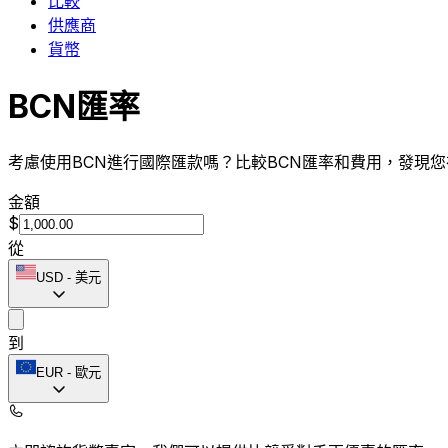
比較
供應商
貨幣
BCN匯率
考慮使用BCN進行國際匯款嗎？比較BCN匯率和費用，發現您在
金額
$
從
USD
-
美元
到
EUR
-
歐元