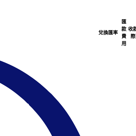
匯
款
收
兌換匯率
費
際
用