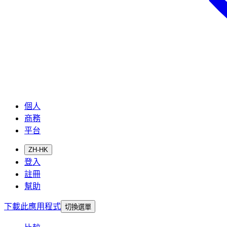
個人
商務
平台
ZH-HK
登入
註冊
幫助
下載此應用程式
切換選單