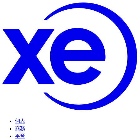
個人
商務
平台