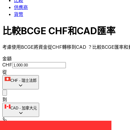
比較
供應商
貨幣
比較BCGE CHF和CAD匯率
考慮使用BCGE將資金從CHF轉移到CAD ？比較BCGE匯率
金額
CHF
從
CHF
-
瑞士法郎
到
CAD
-
加拿大元