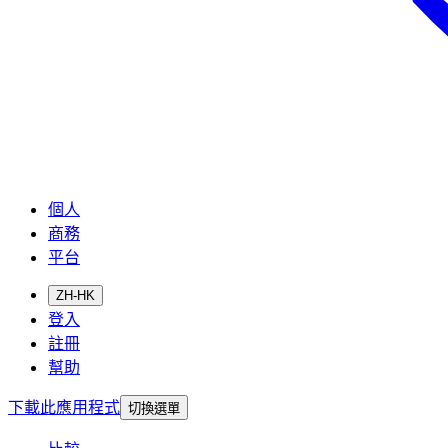
個人
商務
平台
ZH-HK
登入
註冊
幫助
下載此應用程式
切換選單