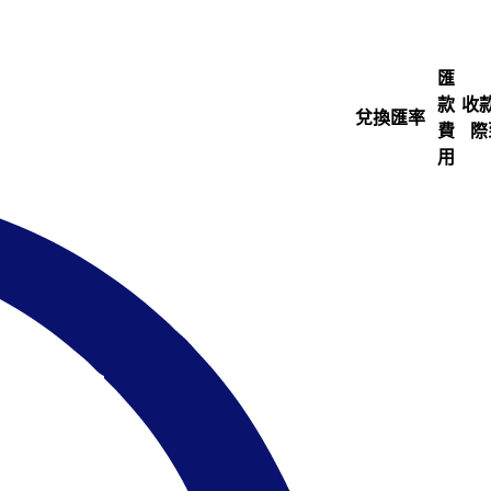
匯
款
收
兌換匯率
費
際
用