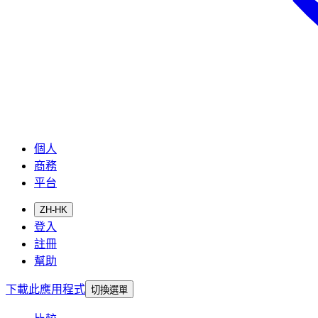
個人
商務
平台
ZH-HK
登入
註冊
幫助
下載此應用程式
切換選單