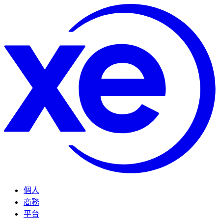
個人
商務
平台