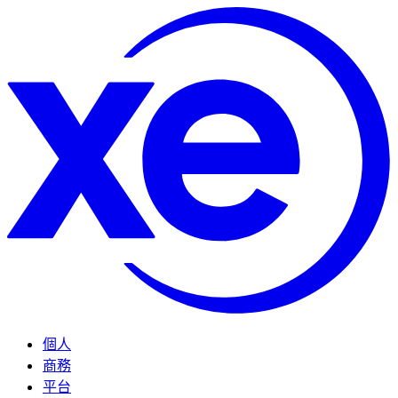
個人
商務
平台