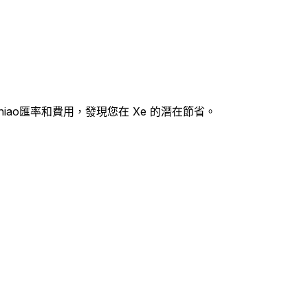
 Uniao匯率和費用，發現您在 Xe 的潛在節省。