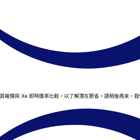
您仍可將其報價與 Xe 即時匯率比較，以了解潛在節省。請稍後再