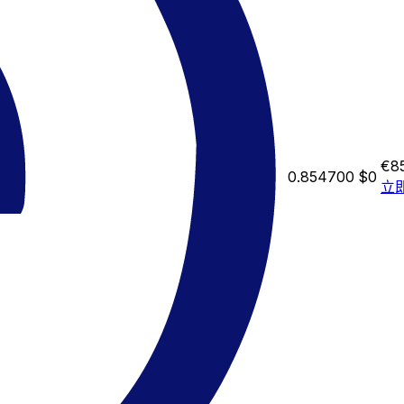
€8
0.854700
$0
立