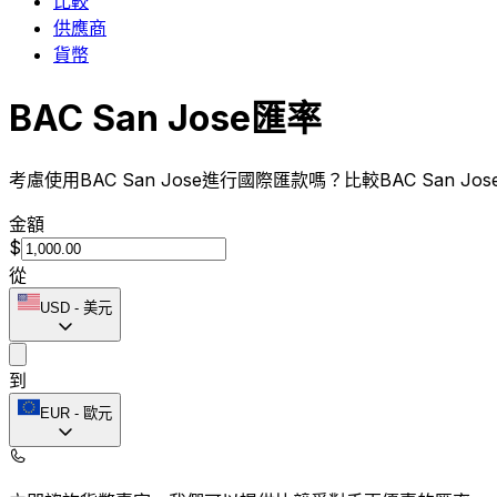
比較
供應商
貨幣
BAC San Jose匯率
考慮使用BAC San Jose進行國際匯款嗎？比較BAC San 
金額
$
從
USD
-
美元
到
EUR
-
歐元