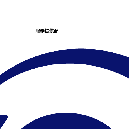
服務提供商