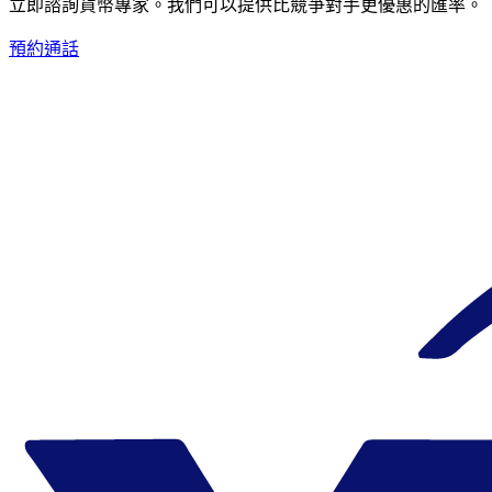
立即諮詢貨幣專家。
我們可以提供比競爭對手更優惠的匯率。
預約通話