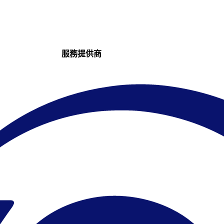
服務提供商