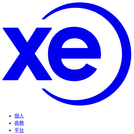
個人
商務
平台