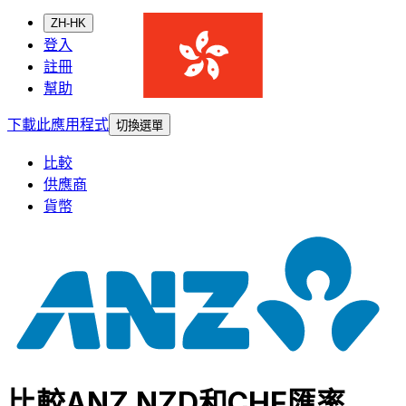
ZH-HK
登入
註冊
幫助
下載此應用程式
切換選單
比較
供應商
貨幣
比較ANZ NZD和CHF匯率