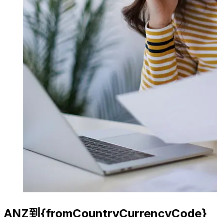
ANZ到{fromCountryCurrencyCode}