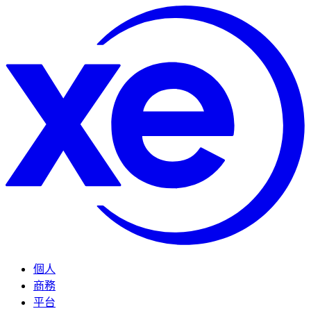
個人
商務
平台