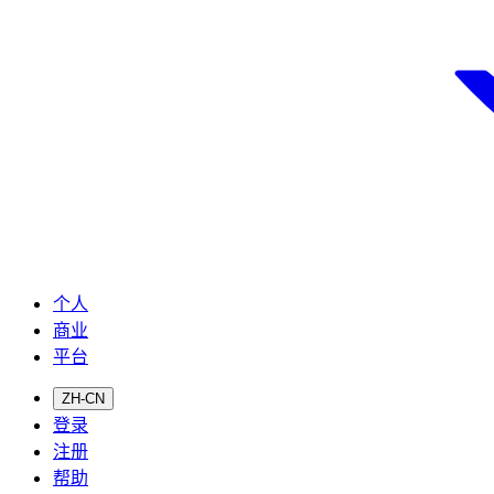
个人
商业
平台
ZH-CN
登录
注册
帮助