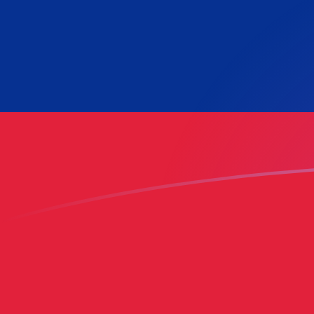
立即注册
RON VES 今日汇率
將 罗马尼亚新列伊 转换为 委内瑞拉玻利瓦尔
Rate information of RON/VES currency
pair
罗马尼亚新列伊
RON
委内瑞拉玻利瓦尔
VES
1
RON
165.517
VES
5
RON
827.586
VES
10
RON
1,655.17
VES
25
RON
4,137.93
VES
50
RON
8,275.86
VES
100
RON
16,551.7
VES
500
RON
82,758.6
VES