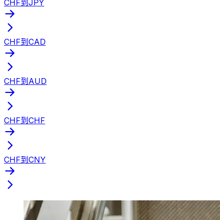
CHF到JPY
CHF到CAD
CHF到AUD
CHF到CHF
CHF到CNY