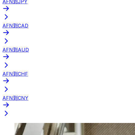
AFN到JPY
AFN到CAD
AFN到AUD
AFN到CHF
AFN到CNY