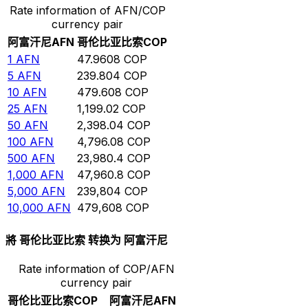
Rate information of AFN/COP
currency pair
阿富汗尼
AFN
哥伦比亚比索
COP
1
AFN
47.9608
COP
5
AFN
239.804
COP
10
AFN
479.608
COP
25
AFN
1,199.02
COP
50
AFN
2,398.04
COP
100
AFN
4,796.08
COP
500
AFN
23,980.4
COP
1,000
AFN
47,960.8
COP
5,000
AFN
239,804
COP
10,000
AFN
479,608
COP
將 哥伦比亚比索 转换为 阿富汗尼
Rate information of COP/AFN
currency pair
哥伦比亚比索
COP
阿富汗尼
AFN