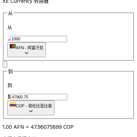
XE Currency 转换器
从
从
؋
AFN
-
阿富汗尼
到
到
$
COP
-
哥伦比亚比索
1.00
AFN
=
47.96
075899
COP