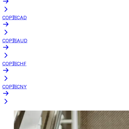
COP到CAD
COP到AUD
COP到CHF
COP到CNY