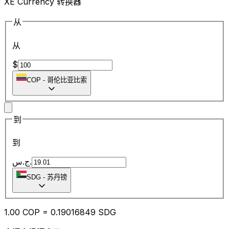
XE Currency 转换器
从
从
$
COP
-
哥伦比亚比索
到
到
ج.س.
SDG
-
苏丹镑
1.00
COP
=
0.19
016849
SDG