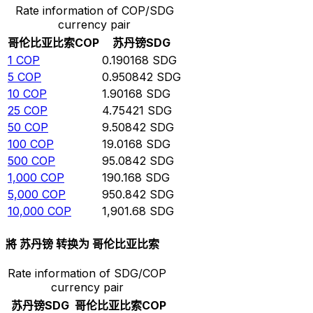
Rate information of COP/SDG
currency pair
哥伦比亚比索
COP
苏丹镑
SDG
1
COP
0.190168
SDG
5
COP
0.950842
SDG
10
COP
1.90168
SDG
25
COP
4.75421
SDG
50
COP
9.50842
SDG
100
COP
19.0168
SDG
500
COP
95.0842
SDG
1,000
COP
190.168
SDG
5,000
COP
950.842
SDG
10,000
COP
1,901.68
SDG
將 苏丹镑 转换为 哥伦比亚比索
Rate information of SDG/COP
currency pair
苏丹镑
SDG
哥伦比亚比索
COP