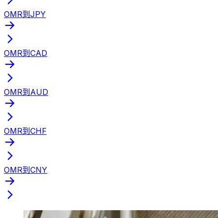
OMR到JPY
OMR到CAD
OMR到AUD
OMR到CHF
OMR到CNY