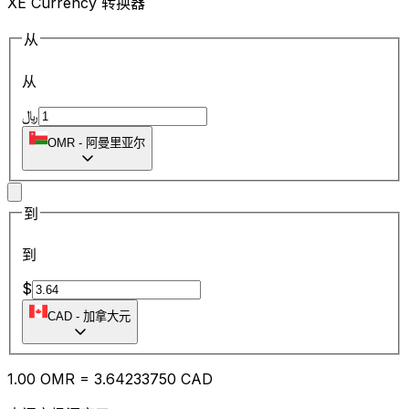
XE Currency 转换器
从
从
﷼
OMR
-
阿曼里亚尔
到
到
$
CAD
-
加拿大元
1.00
OMR
=
3.64
233750
CAD