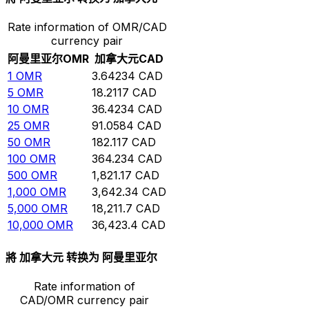
Rate information of OMR/CAD
currency pair
阿曼里亚尔
OMR
加拿大元
CAD
1
OMR
3.64234
CAD
5
OMR
18.2117
CAD
10
OMR
36.4234
CAD
25
OMR
91.0584
CAD
50
OMR
182.117
CAD
100
OMR
364.234
CAD
500
OMR
1,821.17
CAD
1,000
OMR
3,642.34
CAD
5,000
OMR
18,211.7
CAD
10,000
OMR
36,423.4
CAD
將 加拿大元 转换为 阿曼里亚尔
Rate information of
CAD/OMR currency pair