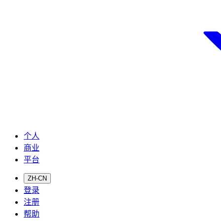
个人
商业
平台
ZH-CN
登录
注册
帮助