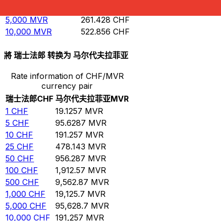
1,000
MVR
52.2856
CHF
5,000
MVR
261.428
CHF
10,000
MVR
522.856
CHF
將 瑞士法郎 转换为 马尔代夫拉菲亚
Rate information of CHF/MVR
currency pair
瑞士法郎
CHF
马尔代夫拉菲亚
MVR
1
CHF
19.1257
MVR
5
CHF
95.6287
MVR
10
CHF
191.257
MVR
25
CHF
478.143
MVR
50
CHF
956.287
MVR
100
CHF
1,912.57
MVR
500
CHF
9,562.87
MVR
1,000
CHF
19,125.7
MVR
5,000
CHF
95,628.7
MVR
10,000
CHF
191,257
MVR