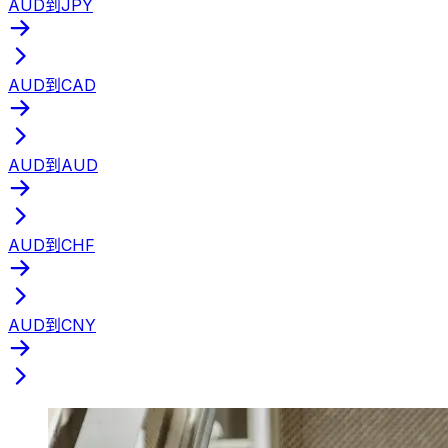
AUD到JPY
AUD到CAD
AUD到AUD
AUD到CHF
AUD到CNY