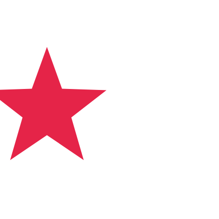
er och finansinstitut. Du behöver rätt SWIFT-kod i Panama