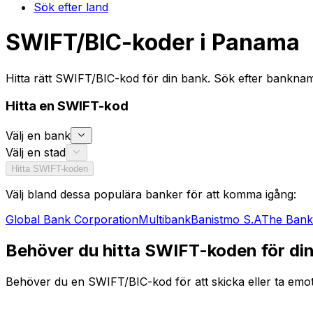
Sök efter land
SWIFT/BIC-koder i Panama
Hitta rätt SWIFT/BIC-kod för din bank. Sök efter banknam
Hitta en SWIFT-kod
Välj en bank
Välj en stad
Hitta SWIFT-koden
Välj bland dessa populära banker för att komma igång:
Global Bank Corporation
Multibank
Banistmo S.A
The Bank
Behöver du hitta SWIFT-koden för di
Behöver du en SWIFT/BIC-kod för att skicka eller ta emot
specifika filial. Oavsett om du överför pengar till Panama 