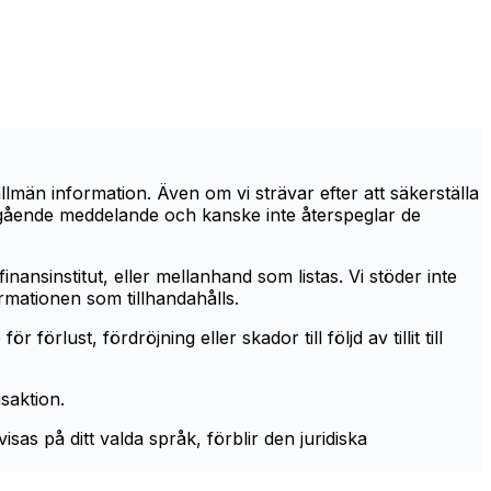
män information. Även om vi strävar efter att säkerställa
öregående meddelande och kanske inte återspeglar de
inansinstitut, eller mellanhand som listas. Vi stöder inte
ormationen som tillhandahålls.
örlust, fördröjning eller skador till följd av tillit till
nsaktion.
as på ditt valda språk, förblir den juridiska