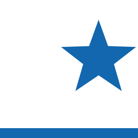
Varför välja Xe för att skicka pengar 
Bättre priser
Jämför oss med din bank och upptäck besparingarna. Vå
Skicka pengar
Lägre avgifter
Vi visar dig
alla avgifter i förväg
innan du bekräftar din öv
Spendera mindre
Snabbare överföringar
Majoriteten av överför
ingarna genomförs samma dag
. 