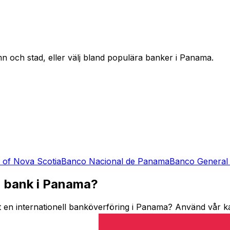
n och stad, eller välj bland populära banker i Panama.
 of Nova Scotia
Banco Nacional de Panama
Banco General
n bank i Panama?
 en internationell banköverföring i Panama? Använd vår kat
eller skickar pengar utomlands är det viktigt att ha rätt SWIF