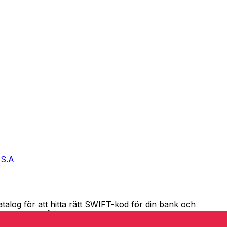
 S.A
alog för att hitta rätt SWIFT-kod för din bank och
T-kod för pålitliga överföringar.