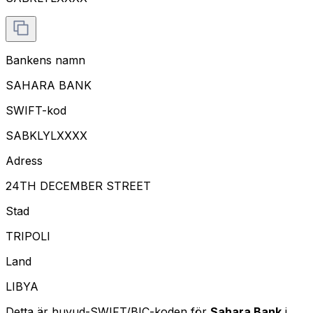
Bankens namn
SAHARA BANK
SWIFT-kod
SABKLYLXXXX
Adress
24TH DECEMBER STREET
Stad
TRIPOLI
Land
LIBYA
Detta är huvud-SWIFT/BIC-koden för
Sahara Bank
i