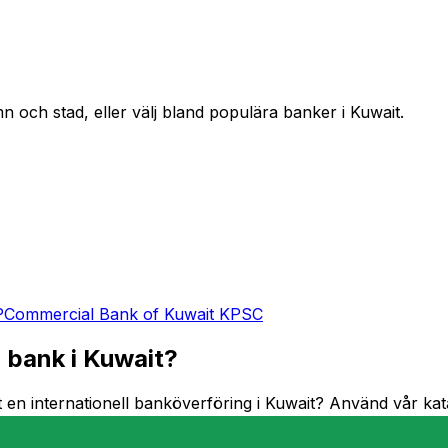
 och stad, eller välj bland populära banker i Kuwait.
P
Commercial Bank of Kuwait KPSC
 bank i Kuwait?
en internationell banköverföring i Kuwait? Använd vår kata
ller skickar pengar utomlands är det viktigt att ha rätt SWIFT