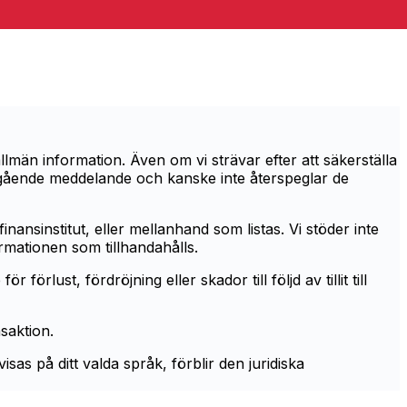
män information. Även om vi strävar efter att säkerställa
öregående meddelande och kanske inte återspeglar de
inansinstitut, eller mellanhand som listas. Vi stöder inte
ormationen som tillhandahålls.
örlust, fördröjning eller skador till följd av tillit till
nsaktion.
as på ditt valda språk, förblir den juridiska