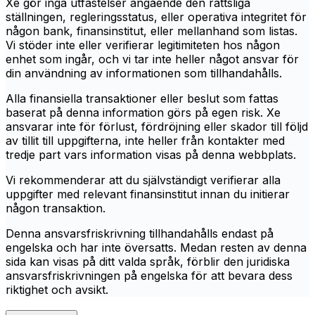
Xe gör inga utfästelser angående den rättsliga
ställningen, regleringsstatus, eller operativa integritet för
någon bank, finansinstitut, eller mellanhand som listas.
Vi stöder inte eller verifierar legitimiteten hos någon
enhet som ingår, och vi tar inte heller något ansvar för
din användning av informationen som tillhandahålls.
Alla finansiella transaktioner eller beslut som fattas
baserat på denna information görs på egen risk. Xe
ansvarar inte för förlust, fördröjning eller skador till följd
av tillit till uppgifterna, inte heller från kontakter med
tredje part vars information visas på denna webbplats.
Vi rekommenderar att du självständigt verifierar alla
uppgifter med relevant finansinstitut innan du initierar
någon transaktion.
Denna ansvarsfriskrivning tillhandahålls endast på
engelska och har inte översatts. Medan resten av denna
sida kan visas på ditt valda språk, förblir den juridiska
ansvarsfriskrivningen på engelska för att bevara dess
riktighet och avsikt.