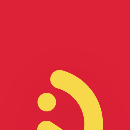
Atlantico
i Angola
tlantico i Angola.