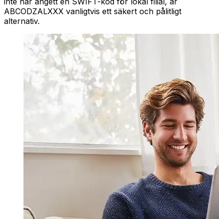
inte har angett en SWIFT-kod för lokal filial, är
ABCODZALXXX vanligtvis ett säkert och pålitligt
alternativ.