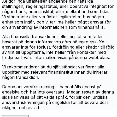
Xe gör inga utfästelser angående den rättsliga
ställningen, regleringsstatus, eller operativa integritet för
någon bank, finansinstitut, eller mellanhand som listas.
Vi stöder inte eller verifierar legitimiteten hos någon
enhet som ingår, och vi tar inte heller något ansvar för
din användning av informationen som tillhandahålls.
Alla finansiella transaktioner eller beslut som fattas
baserat på denna information görs på egen risk. Xe
ansvarar inte för förlust, fördröjning eller skador till följd
av tillit till uppgifterna, inte heller från kontakter med
tredje part vars information visas på denna webbplats.
Vi rekommenderar att du självständigt verifierar alla
uppgifter med relevant finansinstitut innan du initierar
någon transaktion.
Denna ansvarsfriskrivning tillhandahålls endast på
engelska och har inte översatts. Medan resten av denna
sida kan visas på ditt valda språk, förblir den juridiska
ansvarsfriskrivningen på engelska för att bevara dess
riktighet och avsikt.