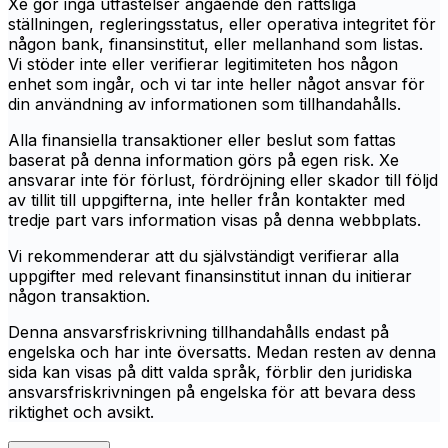
Xe gör inga utfästelser angående den rättsliga
ställningen, regleringsstatus, eller operativa integritet för
någon bank, finansinstitut, eller mellanhand som listas.
Vi stöder inte eller verifierar legitimiteten hos någon
enhet som ingår, och vi tar inte heller något ansvar för
din användning av informationen som tillhandahålls.
Alla finansiella transaktioner eller beslut som fattas
baserat på denna information görs på egen risk. Xe
ansvarar inte för förlust, fördröjning eller skador till följd
av tillit till uppgifterna, inte heller från kontakter med
tredje part vars information visas på denna webbplats.
Vi rekommenderar att du självständigt verifierar alla
uppgifter med relevant finansinstitut innan du initierar
någon transaktion.
Denna ansvarsfriskrivning tillhandahålls endast på
engelska och har inte översatts. Medan resten av denna
sida kan visas på ditt valda språk, förblir den juridiska
ansvarsfriskrivningen på engelska för att bevara dess
riktighet och avsikt.