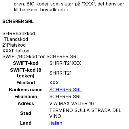
gren. BIC-koder som slutar på ”XXX”, det hänvisar
till bankens huvudkontor.
SCHERER SRL
SHRR
Bankkod
IT
Landskod
21
Platskod
XXX
Filialkod
SWIFT/BIC-kod för SCHERER SRL
SWIFT-kod
SHRRIT21XXX
SWIFT-kod (8
SHRRIT21
tecken)
Filialkod
XXX
Bankens namn
SCHERER SRL
Filialnamn
SCHERER SRL
Adress
VIA MAX VALIER 16
TERMENO SULLA STRADA DEL
Stad
VINO
Land
Italien