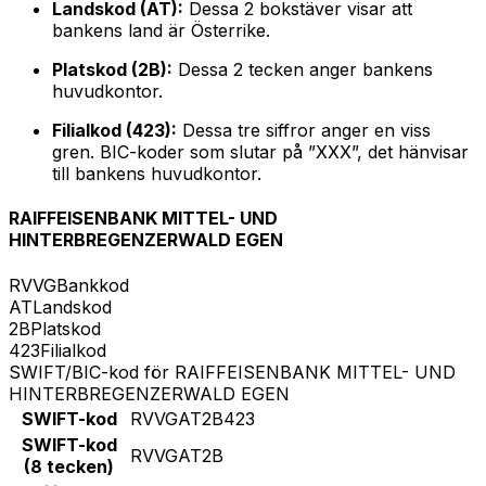
Landskod (AT):
Dessa 2 bokstäver visar att
bankens land är Österrike.
Platskod (2B):
Dessa 2 tecken anger bankens
huvudkontor.
Filialkod (423):
Dessa tre siffror anger en viss
gren. BIC-koder som slutar på ”XXX”, det hänvisar
till bankens huvudkontor.
RAIFFEISENBANK MITTEL- UND
HINTERBREGENZERWALD EGEN
RVVG
Bankkod
AT
Landskod
2B
Platskod
423
Filialkod
SWIFT/BIC-kod för RAIFFEISENBANK MITTEL- UND
HINTERBREGENZERWALD EGEN
SWIFT-kod
RVVGAT2B423
SWIFT-kod
RVVGAT2B
(8 tecken)