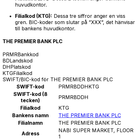
huvudkontor.
Filialkod (KTG):
Dessa tre siffror anger en viss
gren. BIC-koder som slutar på ”XXX”, det hänvisar
till bankens huvudkontor.
THE PREMIER BANK PLC
PRMR
Bankkod
BD
Landskod
DH
Platskod
KTG
Filialkod
SWIFT/BIC-kod för THE PREMIER BANK PLC
SWIFT-kod
PRMRBDDHKTG
SWIFT-kod (8
PRMRBDDH
tecken)
Filialkod
KTG
Bankens namn
THE PREMIER BANK PLC
Filialnamn
THE PREMIER BANK PLC
NABI SUPER MARKET, FLOOR
Adress
1