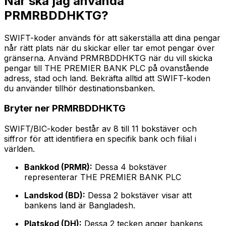
När ska jag använda
PRMRBDDHKTG?
SWIFT-koder används för att säkerställa att dina pengar
når rätt plats när du skickar eller tar emot pengar över
gränserna. Använd PRMRBDDHKTG när du vill skicka
pengar till THE PREMIER BANK PLC på ovanstående
adress, stad och land. Bekräfta alltid att SWIFT-koden
du använder tillhör destinationsbanken.
Bryter ner PRMRBDDHKTG
SWIFT/BIC-koder består av 8 till 11 bokstäver och
siffror för att identifiera en specifik bank och filial i
världen.
Bankkod (PRMR):
Dessa 4 bokstäver
representerar THE PREMIER BANK PLC
Landskod (BD):
Dessa 2 bokstäver visar att
bankens land är Bangladesh.
Platskod (DH):
Dessa 2 tecken anger bankens