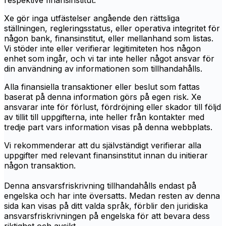
respektive finansinstitut.
Xe gör inga utfästelser angående den rättsliga
ställningen, regleringsstatus, eller operativa integritet för
någon bank, finansinstitut, eller mellanhand som listas.
Vi stöder inte eller verifierar legitimiteten hos någon
enhet som ingår, och vi tar inte heller något ansvar för
din användning av informationen som tillhandahålls.
Alla finansiella transaktioner eller beslut som fattas
baserat på denna information görs på egen risk. Xe
ansvarar inte för förlust, fördröjning eller skador till följd
av tillit till uppgifterna, inte heller från kontakter med
tredje part vars information visas på denna webbplats.
Vi rekommenderar att du självständigt verifierar alla
uppgifter med relevant finansinstitut innan du initierar
någon transaktion.
Denna ansvarsfriskrivning tillhandahålls endast på
engelska och har inte översatts. Medan resten av denna
sida kan visas på ditt valda språk, förblir den juridiska
ansvarsfriskrivningen på engelska för att bevara dess