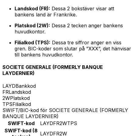
Landskod (FR):
Dessa 2 bokstäver visar att
bankens land är Frankrike.
Platskod (2W):
Dessa 2 tecken anger bankens
huvudkontor.
Filialkod (TPS):
Dessa tre siffror anger en viss
gren. BIC-koder som slutar på ”XXX”, det hänvisar
till bankens huvudkontor.
SOCIETE GENERALE (FORMERLY BANQUE
LAYDERNIER)
LAYD
Bankkod
FR
Landskod
2W
Platskod
TPS
Filialkod
SWIFT/BIC-kod för SOCIETE GENERALE (FORMERLY
BANQUE LAYDERNIER)
SWIFT-kod
LAYDFR2WTPS
SWIFT-kod (8
LAYDFR2W