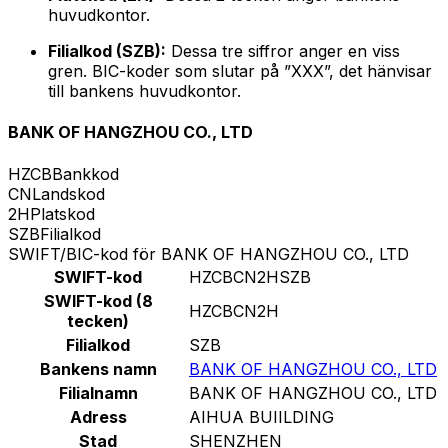
huvudkontor.
Filialkod (SZB):
Dessa tre siffror anger en viss
gren. BIC-koder som slutar på ”XXX”, det hänvisar
till bankens huvudkontor.
BANK OF HANGZHOU CO., LTD
HZCB
Bankkod
CN
Landskod
2H
Platskod
SZB
Filialkod
SWIFT/BIC-kod för BANK OF HANGZHOU CO., LTD
SWIFT-kod
HZCBCN2HSZB
SWIFT-kod (8
HZCBCN2H
tecken)
Filialkod
SZB
Bankens namn
BANK OF HANGZHOU CO., LTD
Filialnamn
BANK OF HANGZHOU CO., LTD
Adress
AIHUA BUIILDING
Stad
SHENZHEN