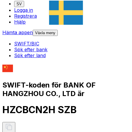
SV
Logga in
Registrera
Hjälp
Hämta appen
Växla meny
SWIFT/BIC
Sök efter bank
Sök efter land
SWIFT-koden för BANK OF
HANGZHOU CO., LTD är
HZCBCN2H SZB