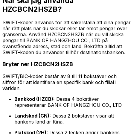
När ska jag använda
HZCBCN2HSZB?
SWIFT-koder används för att säkerställa att dina pengar
når rätt plats när du skickar eller tar emot pengar över
gränserna. Använd HZCBCN2HSZB när du vill skicka
pengar till BANK OF HANGZHOU CO., LTD på
ovanstående adress, stad och land. Bekräfta alltid att
SWIFT-koden du använder tillhör destinationsbanken.
Bryter ner HZCBCN2HSZB
SWIFT/BIC-koder består av 8 till 11 bokstäver och
siffror för att identifiera en specifik bank och filial i
världen.
Bankkod (HZCB):
Dessa 4 bokstäver
representerar BANK OF HANGZHOU CO., LTD
Landskod (CN):
Dessa 2 bokstäver visar att
bankens land är Kina.
Platskod (2H):
Dessa 2 tecken anger bankens