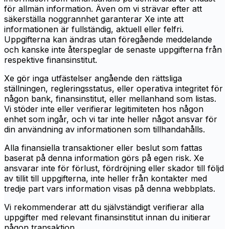
för allmän information. Även om vi strävar efter att
säkerställa noggrannhet garanterar Xe inte att
informationen är fullständig, aktuell eller felfri.
Uppgifterna kan ändras utan föregående meddelande
och kanske inte återspeglar de senaste uppgifterna från
respektive finansinstitut.
Xe gör inga utfästelser angående den rättsliga
ställningen, regleringsstatus, eller operativa integritet för
någon bank, finansinstitut, eller mellanhand som listas.
Vi stöder inte eller verifierar legitimiteten hos någon
enhet som ingår, och vi tar inte heller något ansvar för
din användning av informationen som tillhandahålls.
Alla finansiella transaktioner eller beslut som fattas
baserat på denna information görs på egen risk. Xe
ansvarar inte för förlust, fördröjning eller skador till följd
av tillit till uppgifterna, inte heller från kontakter med
tredje part vars information visas på denna webbplats.
Vi rekommenderar att du självständigt verifierar alla
uppgifter med relevant finansinstitut innan du initierar
någon transaktion.