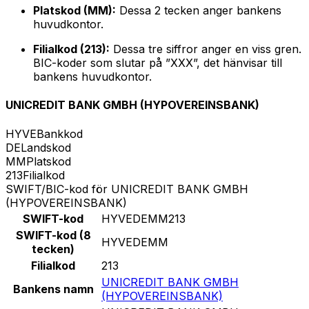
Platskod (MM):
Dessa 2 tecken anger bankens
huvudkontor.
Filialkod (213):
Dessa tre siffror anger en viss gren.
BIC-koder som slutar på ”XXX”, det hänvisar till
bankens huvudkontor.
UNICREDIT BANK GMBH (HYPOVEREINSBANK)
HYVE
Bankkod
DE
Landskod
MM
Platskod
213
Filialkod
SWIFT/BIC-kod för UNICREDIT BANK GMBH
(HYPOVEREINSBANK)
SWIFT-kod
HYVEDEMM213
SWIFT-kod (8
HYVEDEMM
tecken)
Filialkod
213
UNICREDIT BANK GMBH
Bankens namn
(HYPOVEREINSBANK)