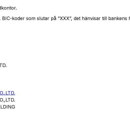
kontor.
n. BIC-koder som slutar på ”XXX”, det hänvisar till bankens
TD.
.,LTD.
.,LTD.
LDING