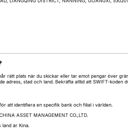
D, LIANGQING DISTRICT, NANNING, GUANGXI, 53020
?
 når rätt plats när du skickar eller tar emot pengar över
ress, stad och land. Bekräfta alltid att SWIFT-koden du 
 att identifiera en specifik bank och filial i världen.
ar CHINA ASSET MANAGEMENT CO.,LTD.
 land är Kina.