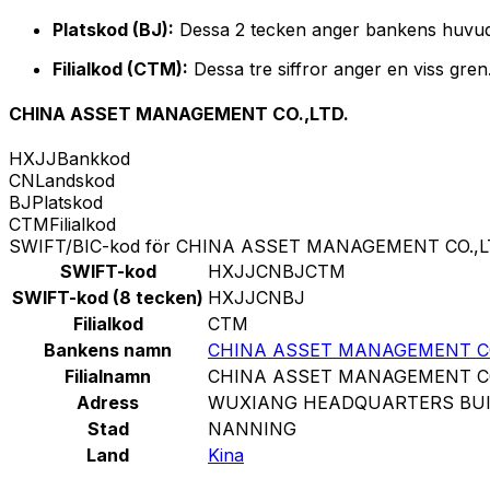
Platskod (BJ):
Dessa 2 tecken anger bankens huvud
Filialkod (CTM):
Dessa tre siffror anger en viss gre
CHINA ASSET MANAGEMENT CO.,LTD.
HXJJ
Bankkod
CN
Landskod
BJ
Platskod
CTM
Filialkod
SWIFT/BIC-kod för CHINA ASSET MANAGEMENT CO.,L
SWIFT-kod
HXJJCNBJCTM
SWIFT-kod (8 tecken)
HXJJCNBJ
Filialkod
CTM
Bankens namn
CHINA ASSET MANAGEMENT CO
Filialnamn
CHINA ASSET MANAGEMENT CO
Adress
WUXIANG HEADQUARTERS BUI
Stad
NANNING
Land
Kina