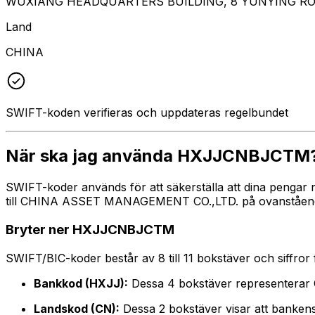
WUXIANG HEADQUARTERS BUILDING, 8 YUNYING ROA
Land
CHINA
SWIFT-koden verifieras och uppdateras regelbundet
När ska jag använda HXJJCNBJCTM
SWIFT-koder används för att säkerställa att dina pengar
till CHINA ASSET MANAGEMENT CO.,LTD. på ovanstående ad
Bryter ner HXJJCNBJCTM
SWIFT/BIC-koder består av 8 till 11 bokstäver och siffror för
Bankkod (HXJJ):
Dessa 4 bokstäver representer
Landskod (CN):
Dessa 2 bokstäver visar att bankens