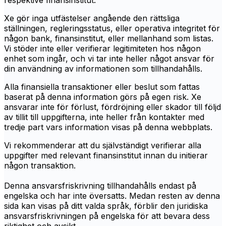
respektive finansinstitut.
Xe gör inga utfästelser angående den rättsliga
ställningen, regleringsstatus, eller operativa integritet för
någon bank, finansinstitut, eller mellanhand som listas.
Vi stöder inte eller verifierar legitimiteten hos någon
enhet som ingår, och vi tar inte heller något ansvar för
din användning av informationen som tillhandahålls.
Alla finansiella transaktioner eller beslut som fattas
baserat på denna information görs på egen risk. Xe
ansvarar inte för förlust, fördröjning eller skador till följd
av tillit till uppgifterna, inte heller från kontakter med
tredje part vars information visas på denna webbplats.
Vi rekommenderar att du självständigt verifierar alla
uppgifter med relevant finansinstitut innan du initierar
någon transaktion.
Denna ansvarsfriskrivning tillhandahålls endast på
engelska och har inte översatts. Medan resten av denna
sida kan visas på ditt valda språk, förblir den juridiska
ansvarsfriskrivningen på engelska för att bevara dess