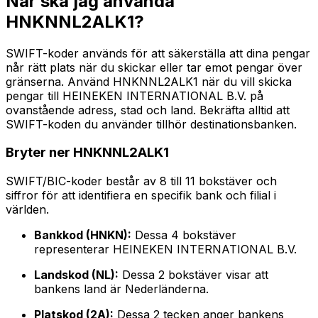
När ska jag använda
HNKNNL2ALK1?
SWIFT-koder används för att säkerställa att dina pengar
når rätt plats när du skickar eller tar emot pengar över
gränserna. Använd HNKNNL2ALK1 när du vill skicka
pengar till HEINEKEN INTERNATIONAL B.V. på
ovanstående adress, stad och land. Bekräfta alltid att
SWIFT-koden du använder tillhör destinationsbanken.
Bryter ner HNKNNL2ALK1
SWIFT/BIC-koder består av 8 till 11 bokstäver och
siffror för att identifiera en specifik bank och filial i
världen.
Bankkod (HNKN):
Dessa 4 bokstäver
representerar HEINEKEN INTERNATIONAL B.V.
Landskod (NL):
Dessa 2 bokstäver visar att
bankens land är Nederländerna.
Platskod (2A):
Dessa 2 tecken anger bankens