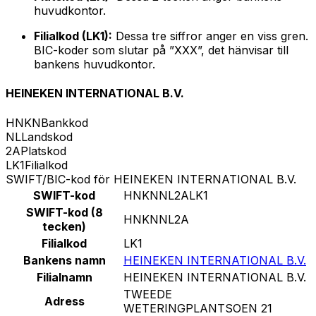
huvudkontor.
Filialkod (LK1):
Dessa tre siffror anger en viss gren.
BIC-koder som slutar på ”XXX”, det hänvisar till
bankens huvudkontor.
HEINEKEN INTERNATIONAL B.V.
HNKN
Bankkod
NL
Landskod
2A
Platskod
LK1
Filialkod
SWIFT/BIC-kod för HEINEKEN INTERNATIONAL B.V.
SWIFT-kod
HNKNNL2ALK1
SWIFT-kod (8
HNKNNL2A
tecken)
Filialkod
LK1
Bankens namn
HEINEKEN INTERNATIONAL B.V.
Filialnamn
HEINEKEN INTERNATIONAL B.V.
TWEEDE
Adress
WETERINGPLANTSOEN 21