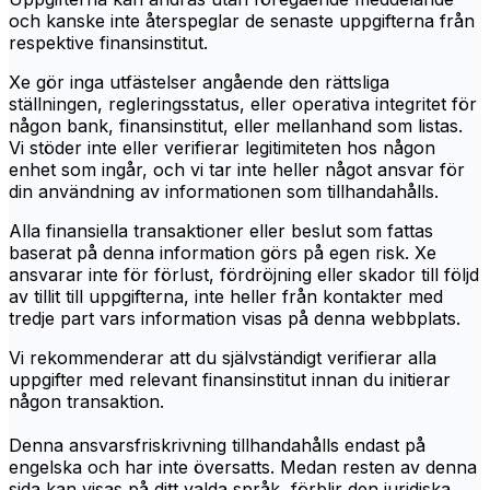
och kanske inte återspeglar de senaste uppgifterna från
respektive finansinstitut.
Xe gör inga utfästelser angående den rättsliga
ställningen, regleringsstatus, eller operativa integritet för
någon bank, finansinstitut, eller mellanhand som listas.
Vi stöder inte eller verifierar legitimiteten hos någon
enhet som ingår, och vi tar inte heller något ansvar för
din användning av informationen som tillhandahålls.
Alla finansiella transaktioner eller beslut som fattas
baserat på denna information görs på egen risk. Xe
ansvarar inte för förlust, fördröjning eller skador till följd
av tillit till uppgifterna, inte heller från kontakter med
tredje part vars information visas på denna webbplats.
Vi rekommenderar att du självständigt verifierar alla
uppgifter med relevant finansinstitut innan du initierar
någon transaktion.
Denna ansvarsfriskrivning tillhandahålls endast på
engelska och har inte översatts. Medan resten av denna
sida kan visas på ditt valda språk, förblir den juridiska