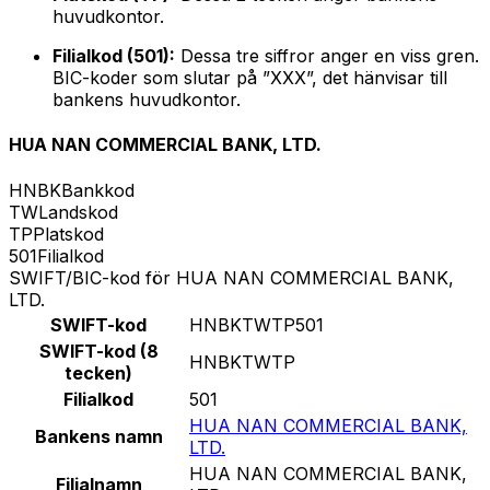
huvudkontor.
Filialkod (501):
Dessa tre siffror anger en viss gren.
BIC-koder som slutar på ”XXX”, det hänvisar till
bankens huvudkontor.
HUA NAN COMMERCIAL BANK, LTD.
HNBK
Bankkod
TW
Landskod
TP
Platskod
501
Filialkod
SWIFT/BIC-kod för HUA NAN COMMERCIAL BANK,
LTD.
SWIFT-kod
HNBKTWTP501
SWIFT-kod (8
HNBKTWTP
tecken)
Filialkod
501
HUA NAN COMMERCIAL BANK,
Bankens namn
LTD.
HUA NAN COMMERCIAL BANK,
Filialnamn