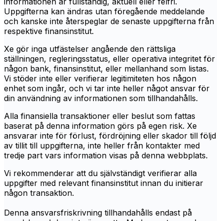
informationen är fullständig, aktuell eller felfri.
Uppgifterna kan ändras utan föregående meddelande
och kanske inte återspeglar de senaste uppgifterna från
respektive finansinstitut.
Xe gör inga utfästelser angående den rättsliga
ställningen, regleringsstatus, eller operativa integritet för
någon bank, finansinstitut, eller mellanhand som listas.
Vi stöder inte eller verifierar legitimiteten hos någon
enhet som ingår, och vi tar inte heller något ansvar för
din användning av informationen som tillhandahålls.
Alla finansiella transaktioner eller beslut som fattas
baserat på denna information görs på egen risk. Xe
ansvarar inte för förlust, fördröjning eller skador till följd
av tillit till uppgifterna, inte heller från kontakter med
tredje part vars information visas på denna webbplats.
Vi rekommenderar att du självständigt verifierar alla
uppgifter med relevant finansinstitut innan du initierar
någon transaktion.
Denna ansvarsfriskrivning tillhandahålls endast på