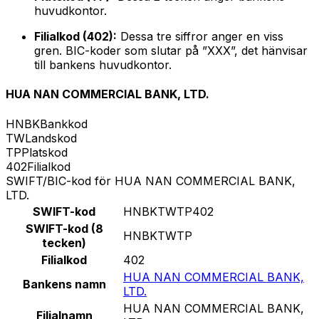
huvudkontor.
Filialkod (402):
Dessa tre siffror anger en viss
gren. BIC-koder som slutar på ”XXX”, det hänvisar
till bankens huvudkontor.
HUA NAN COMMERCIAL BANK, LTD.
HNBK
Bankkod
TW
Landskod
TP
Platskod
402
Filialkod
SWIFT/BIC-kod för HUA NAN COMMERCIAL BANK,
LTD.
SWIFT-kod
HNBKTWTP402
SWIFT-kod (8
HNBKTWTP
tecken)
Filialkod
402
HUA NAN COMMERCIAL BANK,
Bankens namn
LTD.
HUA NAN COMMERCIAL BANK,
Filialnamn