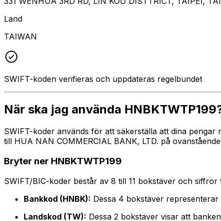
331 WENHUA 3RD RD, LIN KOU DISTTRICT, TAIPEI, TAI
Land
TAIWAN
SWIFT-koden verifieras och uppdateras regelbundet
När ska jag använda HNBKTWTP199
SWIFT-koder används för att säkerställa att dina pengar
till HUA NAN COMMERCIAL BANK, LTD. på ovanstående adre
Bryter ner HNBKTWTP199
SWIFT/BIC-koder består av 8 till 11 bokstäver och siffror för
Bankkod (HNBK):
Dessa 4 bokstäver represente
Landskod (TW):
Dessa 2 bokstäver visar att banken