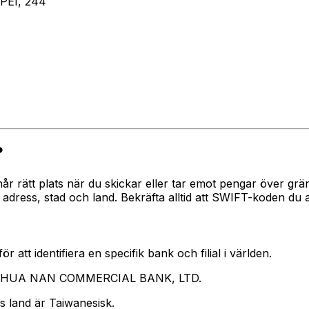
PEI, 244
?
 når rätt plats när du skickar eller tar emot pengar över
ss, stad och land. Bekräfta alltid att SWIFT-koden du an
 att identifiera en specifik bank och filial i världen.
rar HUA NAN COMMERCIAL BANK, LTD.
s land är Taiwanesisk.