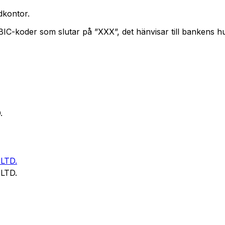
kontor.
 BIC-koder som slutar på ”XXX”, det hänvisar till bankens 
.
LTD.
LTD.