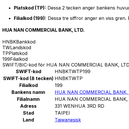
Platskod (TP):
Dessa 2 tecken anger bankens huvud
Filialkod (199):
Dessa tre siffror anger en viss gren.
HUA NAN COMMERCIAL BANK, LTD.
HNBK
Bankkod
TW
Landskod
TP
Platskod
199
Filialkod
SWIFT/BIC-kod för HUA NAN COMMERCIAL BANK, LTD
SWIFT-kod
HNBKTWTP199
SWIFT-kod (8 tecken)
HNBKTWTP
Filialkod
199
Bankens namn
HUA NAN COMMERCIAL BANK, 
Filialnamn
HUA NAN COMMERCIAL BANK, 
Adress
331 WENHUA 3RD RD
Stad
TAIPEI
Land
Taiwanesisk