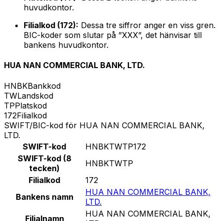
huvudkontor.
Filialkod (172):
Dessa tre siffror anger en viss gren.
BIC-koder som slutar på ”XXX”, det hänvisar till
bankens huvudkontor.
HUA NAN COMMERCIAL BANK, LTD.
HNBK
Bankkod
TW
Landskod
TP
Platskod
172
Filialkod
SWIFT/BIC-kod för HUA NAN COMMERCIAL BANK,
LTD.
SWIFT-kod
HNBKTWTP172
SWIFT-kod (8
HNBKTWTP
tecken)
Filialkod
172
HUA NAN COMMERCIAL BANK,
Bankens namn
LTD.
HUA NAN COMMERCIAL BANK,
Filialnamn