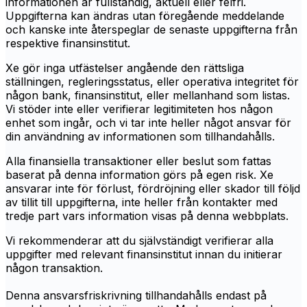
informationen är fullständig, aktuell eller felfri.
Uppgifterna kan ändras utan föregående meddelande
och kanske inte återspeglar de senaste uppgifterna från
respektive finansinstitut.
Xe gör inga utfästelser angående den rättsliga
ställningen, regleringsstatus, eller operativa integritet för
någon bank, finansinstitut, eller mellanhand som listas.
Vi stöder inte eller verifierar legitimiteten hos någon
enhet som ingår, och vi tar inte heller något ansvar för
din användning av informationen som tillhandahålls.
Alla finansiella transaktioner eller beslut som fattas
baserat på denna information görs på egen risk. Xe
ansvarar inte för förlust, fördröjning eller skador till följd
av tillit till uppgifterna, inte heller från kontakter med
tredje part vars information visas på denna webbplats.
Vi rekommenderar att du självständigt verifierar alla
uppgifter med relevant finansinstitut innan du initierar
någon transaktion.
Denna ansvarsfriskrivning tillhandahålls endast på